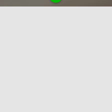
Hơn 5.000 khách hàng đã được tư
vấn miễn phí và được hỗ trợ dịch
vụ đăng ký kinh doanh của
chúng tôi
Với năng lực và kinh nghiệm trong hơn 6 năm hỗ trợ
các doanh nghiệp tại Đà Nẵng