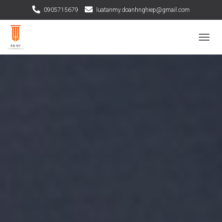
0905715679
luatanmy.doanhnghiep@gmail.com
TOGGL