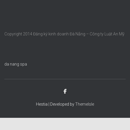
Copyright 2014 Đăng ký kinh doanh Đà Nẵng – Công ty Luật An Mỹ
da nang spa
Hestia | Developed by
ThemeIsle