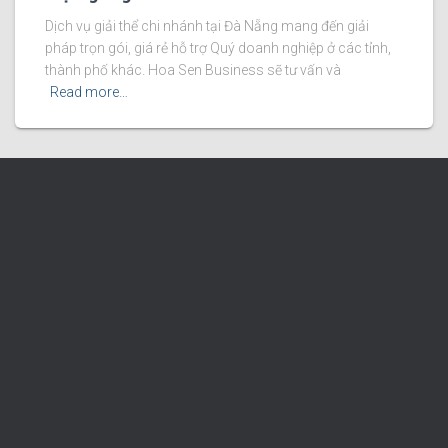
Dịch vụ giải thể chi nhánh tại Đà Nẵng mang đến giải
pháp trọn gói, giá rẻ hỗ trợ Quý doanh nghiệp ở các tỉnh,
thành phố khác. Hoa Sen Business sẽ tư vấn và
Read more…