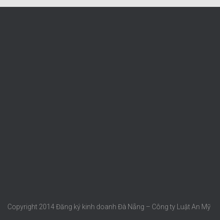
Copyright 2014 Đăng ký kinh doanh Đà Nẵng – Công ty Luật An Mỹ