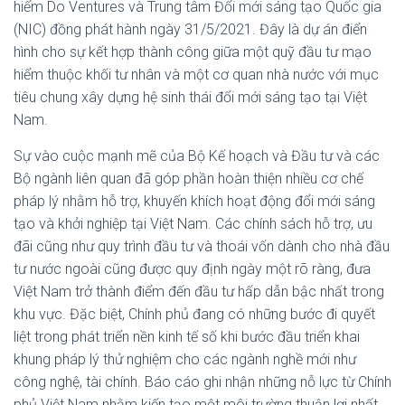
hiểm Do Ventures và Trung tâm Đổi mới sáng tạo Quốc gia
(NIC) đồng phát hành ngày 31/5/2021. Đây là dự án điển
hình cho sự kết hợp thành công giữa một quỹ đầu tư mạo
hiểm thuộc khối tư nhân và một cơ quan nhà nước với mục
tiêu chung xây dựng hệ sinh thái đổi mới sáng tạo tại Việt
Nam.
Sự vào cuộc mạnh mẽ của Bộ Kế hoạch và Đầu tư và các
Bộ ngành liên quan đã góp phần hoàn thiện nhiều cơ chế
pháp lý nhằm hỗ trợ, khuyến khích hoạt động đổi mới sáng
tạo và khởi nghiệp tại Việt Nam. Các chính sách hỗ trợ, ưu
đãi cũng như quy trình đầu tư và thoái vốn dành cho nhà đầu
tư nước ngoài cũng được quy định ngày một rõ ràng, đưa
Việt Nam trở thành điểm đến đầu tư hấp dẫn bậc nhất trong
khu vực. Đặc biệt, Chính phủ đang có những bước đi quyết
liệt trong phát triển nền kinh tế số khi bước đầu triển khai
khung pháp lý thử nghiệm cho các ngành nghề mới như
công nghệ, tài chính. Báo cáo ghi nhận những nỗ lực từ Chính
phủ Việt Nam nhằm kiến tạo một môi trường thuận lợi nhất,