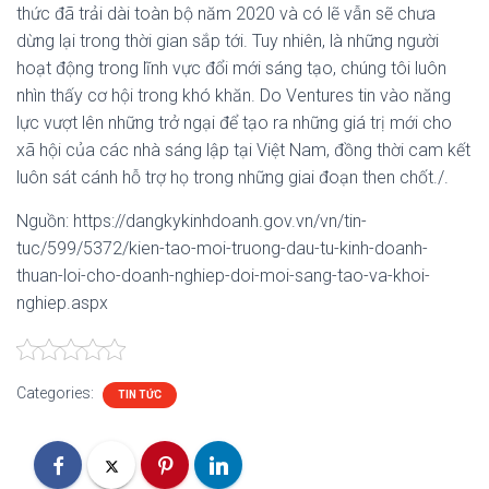
thức đã trải dài toàn bộ năm 2020 và có lẽ vẫn sẽ chưa
dừng lại trong thời gian sắp tới. Tuy nhiên, là những người
hoạt động trong lĩnh vực đổi mới sáng tạo, chúng tôi luôn
nhìn thấy cơ hội trong khó khăn. Do Ventures tin vào năng
lực vượt lên những trở ngại để tạo ra những giá trị mới cho
xã hội của các nhà sáng lập tại Việt Nam, đồng thời cam kết
luôn sát cánh hỗ trợ họ trong những giai đoạn then chốt./.
Nguồn: https://dangkykinhdoanh.gov.vn/vn/tin-
tuc/599/5372/kien-tao-moi-truong-dau-tu-kinh-doanh-
thuan-loi-cho-doanh-nghiep-doi-moi-sang-tao-va-khoi-
nghiep.aspx
Categories:
TIN TỨC