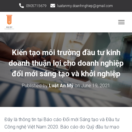
0905715679
luatanmy.doanhnghiep@gmail.com
TOGGL
Kiến tạo môi trường đầu tư kinh
doanh thuận lợi cho doanh nghiệp
đổi mới sáng tạo và khởi nghiệp
Published by
Luật An Mỹ
on
June 19, 2021
Đây là thông tin tại Báo cáo Đổi mới Sáng tạo và Đầu tư
Công nghệ Việt Nam 2020. Báo cáo do Quỹ đầu tư mạo