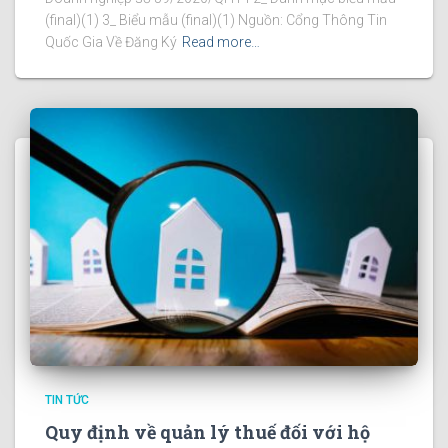
(final)(1) 3_ Biểu mẫu (final)(1) Nguồn: Cổng Thông Tin
Quốc Gia Về Đăng Ký
Read more…
TIN TỨC
Quy định về quản lý thuế đối với hộ