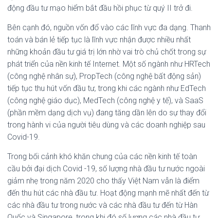
động đầu tư mạo hiểm bắt đầu hồi phục từ quý II trở đi.
Bên cạnh đó, nguồn vốn đổ vào các lĩnh vực đa dạng. Thanh
toán và bán lẻ tiếp tục là lĩnh vực nhận được nhiều nhất
những khoản đầu tư giá trị lớn nhờ vai trò chủ chốt trong sự
phát triển của nền kinh tế Internet. Một số ngành như HRTech
(công nghệ nhân sự), PropTech (công nghệ bất động sản)
tiếp tục thu hút vốn đầu tư, trong khi các ngành như EdTech
(công nghệ giáo dục), MedTech (công nghệ y tế), và SaaS
(phần mềm dạng dịch vụ) đang tăng dần lên do sự thay đổi
trong hành vi của người tiêu dùng và các doanh nghiệp sau
Covid-19.
Trong bối cảnh khó khăn chung của các nền kinh tế toàn
cầu bởi đại dịch Covid -19, số lượng nhà đầu tư nước ngoài
giảm nhẹ trong năm 2020 cho thấy Việt Nam vẫn là điểm
đến thu hút các nhà đầu tư. Hoạt động mạnh mẽ nhất đến từ
các nhà đầu tư trong nước và các nhà đầu tư đến từ Hàn
Quốc và Singapore, trong khi đó số lượng các nhà đầu tư