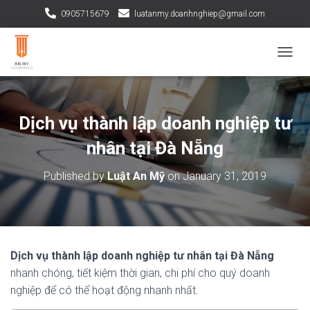
0905715679
luatanmy.doanhnghiep@gmail.com
TOGGL
Dịch vụ thành lập doanh nghiệp tư
nhân tại Đà Nẵng
Published by
Luật An Mỹ
on
January 31, 2019
Dịch vụ thành lập doanh nghiệp tư nhân tại Đà Nẵng
nhanh chóng, tiết kiệm thời gian, chi phí cho quý doanh
nghiệp để có thể hoạt động nhanh nhất.