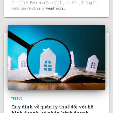
(final)(1) 3_ Biểu mẫu (final)(1) Nguồn: Cổng Thông Tin
Quốc Gia Về Đăng Ký
Read more…
TIN TỨC
Quy định về quản lý thuế đối với hộ