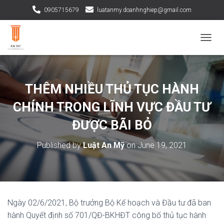
0905715679
luatanmy.doanhnghiep@gmail.com
TOGGL
THÊM NHIỀU THỦ TỤC HÀNH
CHÍNH TRONG LĨNH VỰC ĐẦU TƯ
ĐƯỢC BÃI BỎ
Published by
Luật An Mỹ
on
June 19, 2021
Ngày 02/6/2021, Bộ trưởng Bộ Kế hoạch và Đầu tư đã ban
hành Quyết định số 701/QĐ-BKHĐT công bố thủ tục hành