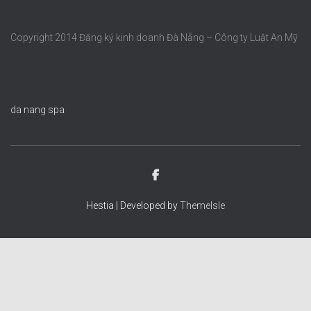
Copyright 2014 Đăng ký kinh doanh Đà Nẵng – Công ty Luật An Mỹ
da nang spa
Hestia | Developed by
ThemeIsle