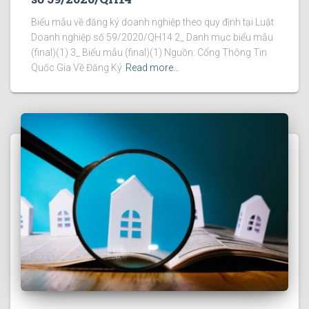
Biểu mẫu về đăng ký doanh nghiệp theo quy định tại Luật
Doanh nghiệp số 59/2020/QH14 2_ Danh mục biểu mẫu
(final)(1) 3_ Biểu mẫu (final)(1) Nguồn: Cổng Thông Tin
Quốc Gia Về Đăng Ký
Read more…