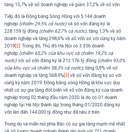
tăng 15,7% về số doanh nghiệp và giảm 37,2% về số vốn.
Tiếp đó là Đồng bằng Sông Hồng với 5.144 doanh
nghiệp
(chiếm 29,5% cả nước)
và số vốn đăng ký là
228.159 tỷ đồng
(chiếm 62,7% cả nước)
, tăng 1,3% về số
doanh nghiệp và tăng 298,6% về số vốn so với cùng kỳ năm
2019
[2]
. Trong đó, Thủ đô Hà Nội có 3.356 doanh
nghiệp
(chiếm 65,2% của khu vực và chiếm 19,2% cả
nước)
với số vốn đăng ký là 212.176 tỷ đồng
(chiếm 93,0%
của khu vực và chiếm 58,3% cả nước)
, tăng 0,9% về số
doanh nghiệp và tăng 568,9%
[3]
về số vốn đăng ký so với
cùng kỳ năm 2019. Đồng bằng sông Hồng là khu vực duy
nhất có sự gia tăng đột biến về số vốn đăng ký của doanh
nghiệp trong 02 tháng đầu năm 2020 là do có 01 doanh
nghiệp tại Hà Nội thành lập trong tháng 01/2020 đăng ký
vốn lên đến 144.000 tỷ đồng như đã nêu ở trên.
Trung du và miền núi phía Bắc có sự gia tăng mạnh mẽ nhất
về số lượng doanh nghiệp thành lập mới với 711 doanh