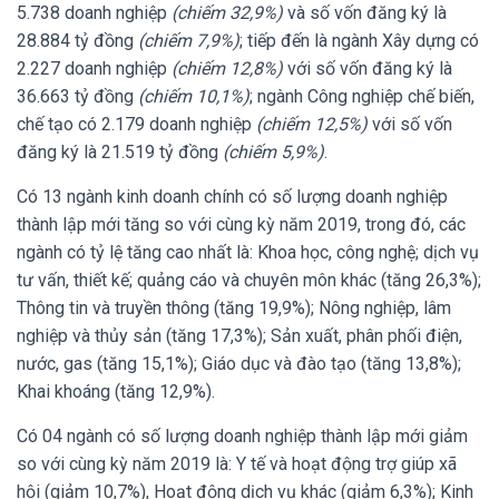
5.738 doanh nghiệp
(chiếm 32,9%)
và số vốn đăng ký là
28.884 tỷ đồng
(chiếm 7,9%)
; tiếp đến là ngành Xây dựng có
2.227 doanh nghiệp
(chiếm 12,8%)
với số vốn đăng ký là
36.663 tỷ đồng
(chiếm 10,1%)
; ngành Công nghiệp chế biến,
chế tạo có 2.179 doanh nghiệp
(chiếm 12,5%)
với số vốn
đăng ký là 21.519 tỷ đồng
(chiếm 5,9%)
.
Có 13 ngành kinh doanh chính có số lượng doanh nghiệp
thành lập mới tăng so với cùng kỳ năm 2019, trong đó, các
ngành có tỷ lệ tăng cao nhất là: Khoa học, công nghệ; dịch vụ
tư vấn, thiết kế; quảng cáo và chuyên môn khác (tăng 26,3%);
Thông tin và truyền thông (tăng 19,9%); Nông nghiệp, lâm
nghiệp và thủy sản (tăng 17,3%); Sản xuất, phân phối điện,
nước, gas (tăng 15,1%); Giáo dục và đào tạo (tăng 13,8%);
Khai khoáng (tăng 12,9%).
Có 04 ngành có số lượng doanh nghiệp thành lập mới giảm
so với cùng kỳ năm 2019 là: Y tế và hoạt động trợ giúp xã
hội (giảm 10,7%), Hoạt động dịch vụ khác (giảm 6,3%); Kinh