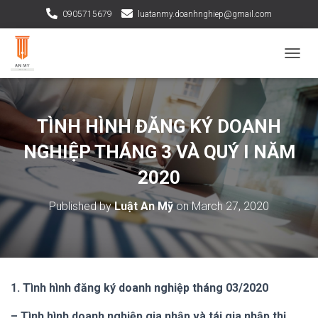
0905715679
luatanmy.doanhnghiep@gmail.com
TOGGL
TÌNH HÌNH ĐĂNG KÝ DOANH
NGHIỆP THÁNG 3 VÀ QUÝ I NĂM
2020
Published by
Luật An Mỹ
on
March 27, 2020
1. Tình hình đăng ký doanh nghiệp tháng 03/2020
– Tình hình doanh nghiệp gia nhập và tái gia nhập thị