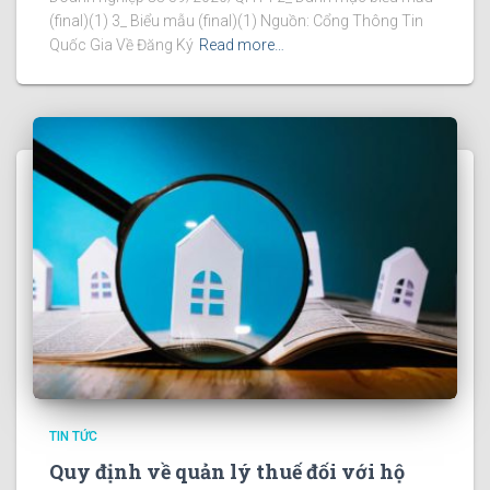
(final)(1) 3_ Biểu mẫu (final)(1) Nguồn: Cổng Thông Tin
Quốc Gia Về Đăng Ký
Read more…
TIN TỨC
Quy định về quản lý thuế đối với hộ