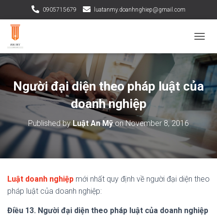
0905715679
luatanmy.doanhnghiep@gmail.com
TOGGL
Người đại diện theo pháp luật của
doanh nghiệp
Published by
Luật An Mỹ
on
November 8, 2016
Luật doanh nghiệp
mới nhất quy định về người đại diện theo
pháp luật của doanh nghiệp:
Điều 13. Người đại diện theo pháp luật của doanh nghiệp