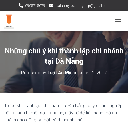
0905715679
luatanmy.doanhnghiep@gmail.com
TOGGL
Những chú ý khi thành lập chi nhánh
tại Đà Nẵng
Published by
Luật An Mỹ
on
June 12, 2017
Trước khi thành lập chi nhánh tại Đà Nẵng, quý doanh nghiệp
cần chuẩn bị một số thông tin, giấy tờ để tiến hành mở chi
nhánh cho công ty một cách nhanh nhất.