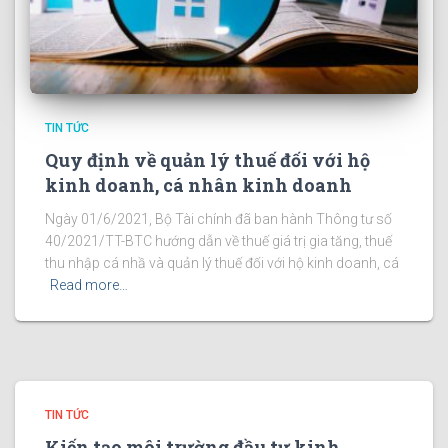
TIN TỨC
Quy định về quản lý thuế đối với hộ
kinh doanh, cá nhân kinh doanh
Ngày 01/6/2021, Bộ Tài chính đã ban hành Thông tư số
40/2021/TT-BTC hướng dẫn về thuế giá trị gia tăng, thuế
thu nhập cá nhầ và quản lý thuế đối với hộ kinh doanh, cá
Read more…
TIN TỨC
Kiến tạo môi trường đầu tư kinh