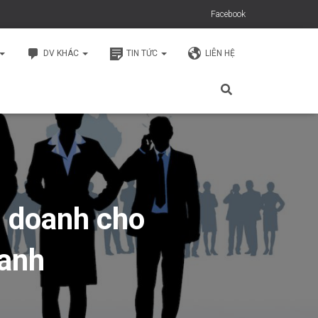
Facebook
DV KHÁC
TIN TỨC
LIÊN HỆ
h doanh cho
oanh