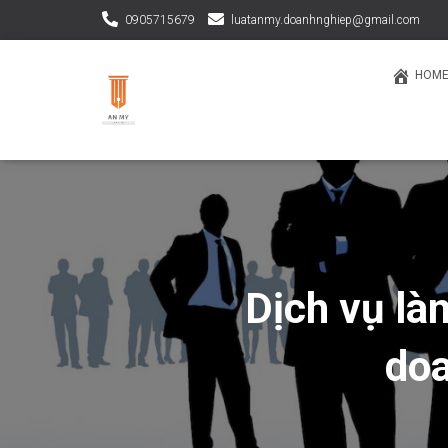
0905715679
luatanmy.doanhnghiep@gmail.com
HOM
Dịch vụ là
doa