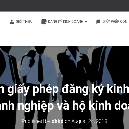
E
GIỚI THIỆU
ĐĂNG KÝ KINH DOANH
GIẤY PHÉP CON
m giấy phép đăng ký kin
nh nghiệp và hộ kinh d
Published by
dkkd
on
August 24, 2018