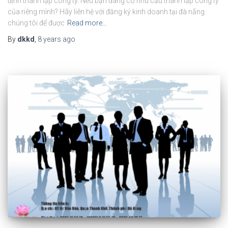
định thành lập công ty. Nếu bạn đang có nhu cầu thành lập công ty
của riêng mình? Hãy liên hệ với đăng ký kinh doanh tại đà nẵng
chúng tôi để được
Read more…
By
dkkd
,
8 years
ago