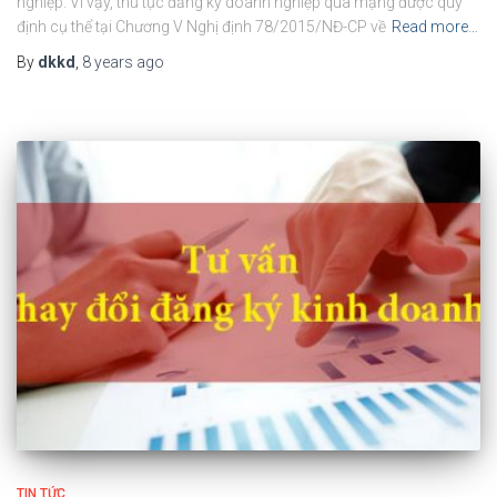
nghiệp. Vì vậy, thủ tục đăng ký doanh nghiệp qua mạng được quy
định cụ thể tại Chương V Nghị định 78/2015/NĐ-CP về
Read more…
By
dkkd
,
8 years
ago
TIN TỨC