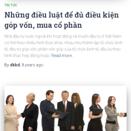
TIN TỨC
Những điều luật để đủ điều kiện
góp vốn, mua cổ phần
Nhà đầu tư nước ngoài khi hoạt động và muốn đầu tư ở Việt Nam
có thể theo nhiều hình thức khác nhau như thành lập tổ chức kinh
tế, đầu tư góp vốn, phần vốn góp của tổ chức kinh tế, đầu tư theo
hình thức hợp đồng hoặc
Read more…
By
dkkd
,
8 years
ago