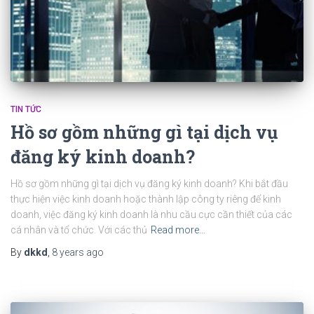
TIN TỨC
Hồ sơ gồm những gì tại dịch vụ
đăng ký kinh doanh?
Hồ sơ gồm những gì tại dịch vụ đăng ký kinh doanh? Khi bắt đầu
thực hiện việc kinh doanh hoặc thành lập công ty riêng để kinh
doanh, việc đăng ký kinh doanh là nhu cầu cực cần thiết của các
cá nhân và tổ chức. Với các thủ
Read more…
By
dkkd
,
8 years
ago