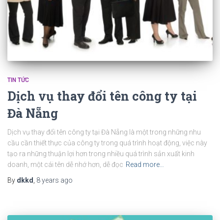
TIN TỨC
Dịch vụ thay đổi tên công ty tại
Đà Nẵng
Dịch vụ thay đổi tên công ty tại Đà Nẵng là một trong những nhu
cầu cần thiết thực của công ty trong quá trình hoạt động, việc này
tạo ra những thuận lợi hơn trong nhiều quá trình sản xuất kinh
doanh, một cái tên dễ nhớ hơn, dễ đọc
Read more…
By
dkkd
,
8 years
ago