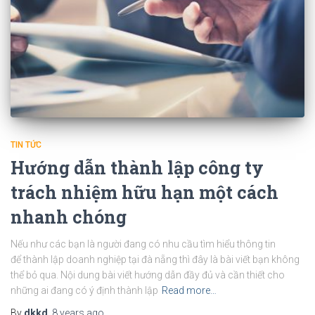
TIN TỨC
Hướng dẫn thành lập công ty
trách nhiệm hữu hạn một cách
nhanh chóng
Nếu như các bạn là người đang có nhu cầu tìm hiểu thông tin
để thành lập doanh nghiệp tại đà nẵng thì đây là bài viết bạn không
thể bỏ qua. Nội dung bài viết hướng dẫn đầy đủ và cần thiết cho
những ai đang có ý định thành lập
Read more…
By
dkkd
,
8 years
ago