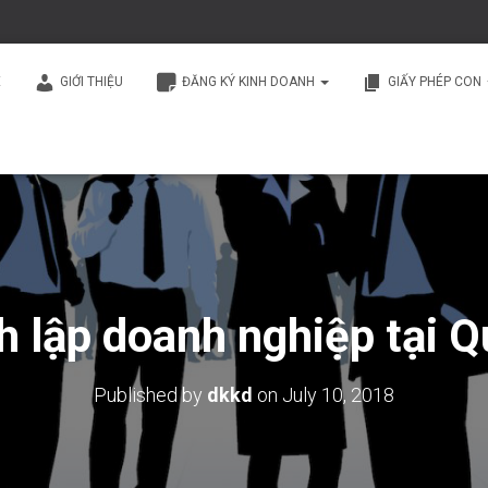
E
GIỚI THIỆU
ĐĂNG KÝ KINH DOANH
GIẤY PHÉP CON
h lập doanh nghiệp tại 
Published by
dkkd
on
July 10, 2018