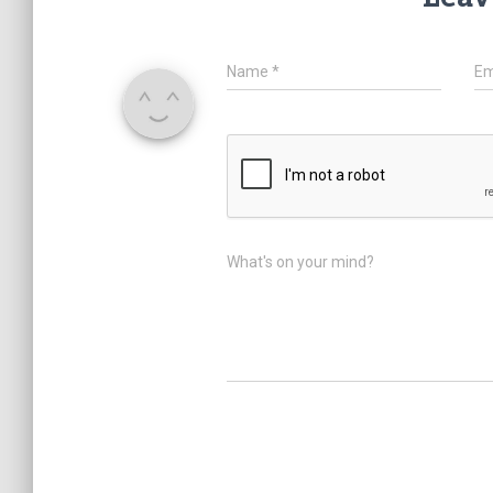
Name
*
Em
What's on your mind?