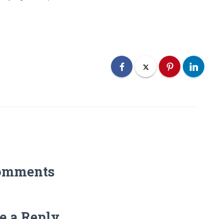
omments
e a Reply