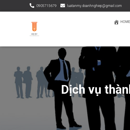
0905715679
luatanmy.doanhnghiep@gmail.com
HOM
Dịch vụ thàn