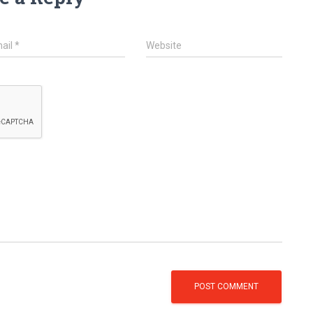
ail
*
Website