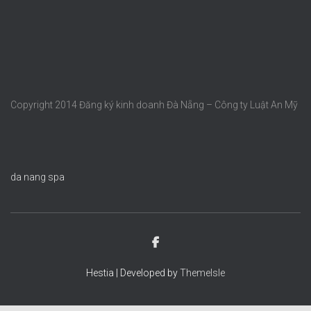
Copyright 2014 Đăng ký kinh doanh Đà Nẵng – Công ty Luật An Mỹ
da nang spa
Hestia | Developed by
ThemeIsle