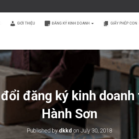
E
GIỚI THIỆU
ĐĂNG KÝ KINH DOANH
GIẤY PHÉP CON
 đổi đăng ký kinh doanh
Hành Sơn
Published by
dkkd
on
July 30, 2018