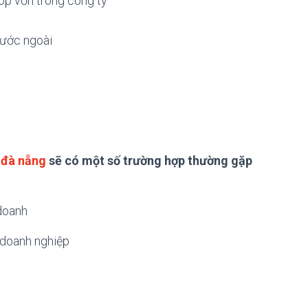
góp vốn trong công ty
nước ngoài
 đà nẵng
sẽ có một số trường hợp thường gặp
 doanh
 doanh nghiệp