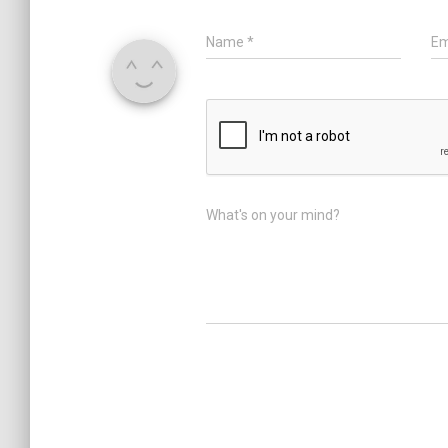
Name
*
Em
What's on your mind?