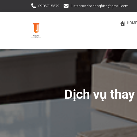
0905715679
luatanmy.doanhnghiep@gmail.com
HOM
Dịch vụ thay