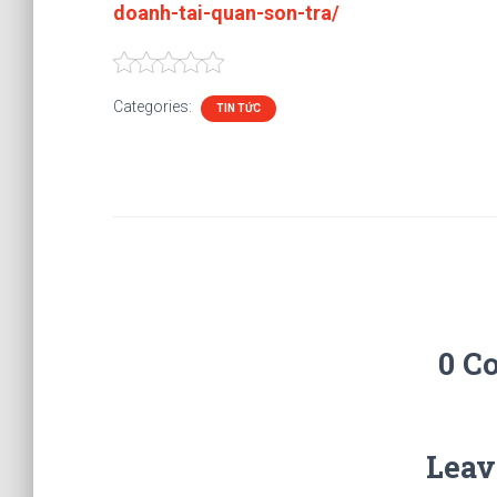
doanh-tai-quan-son-tra/
Categories:
TIN TỨC
0 C
Leav