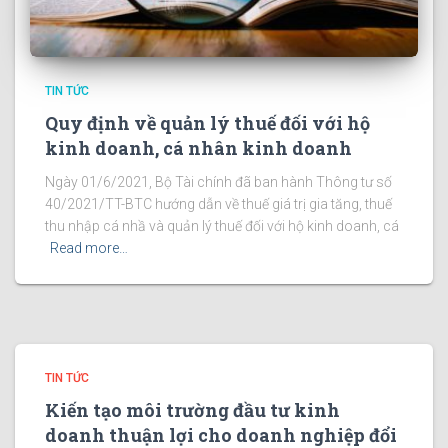
TIN TỨC
Quy định về quản lý thuế đối với hộ
kinh doanh, cá nhân kinh doanh
Ngày 01/6/2021, Bộ Tài chính đã ban hành Thông tư số
40/2021/TT-BTC hướng dẫn về thuế giá trị gia tăng, thuế
thu nhập cá nhầ và quản lý thuế đối với hộ kinh doanh, cá
Read more…
TIN TỨC
Kiến tạo môi trường đầu tư kinh
doanh thuận lợi cho doanh nghiệp đổi