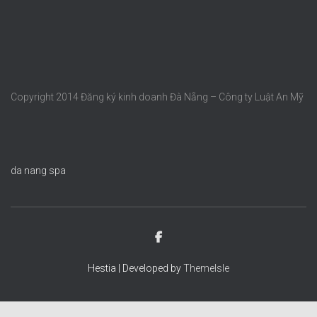
Copyright 2014 Đăng ký kinh doanh Đà Nẵng – Công ty Luật An Mỹ
da nang spa
Hestia | Developed by
ThemeIsle